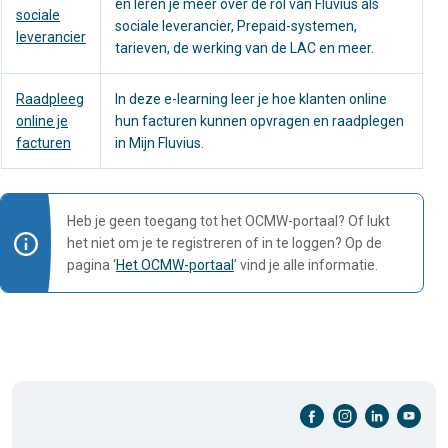
en leren je meer over de rol van Fluvius als
sociale
sociale leverancier, Prepaid-systemen,
leverancier
tarieven, de werking van de LAC en meer.
Raadpleeg
In deze e-learning leer je hoe klanten online
online je
hun facturen kunnen opvragen en raadplegen
facturen
in Mijn Fluvius.
Heb je geen toegang tot het OCMW-portaal? Of lukt
het niet om je te registreren of in te loggen? Op de
pagina ‘
Het OCMW-portaal
’ vind je alle informatie.
facebook-cirkel
instagram-cirkel
linkedin-cirkel
youtube-cirkel