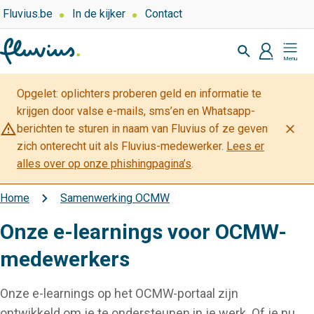
Overslaan
Top
Fluvius.be
In de kijker
Contact
navigation
en
Zoeken
-
naar
profiel
Aanmelde
Lokaal
de
bestuur
inhoud
Opgelet: oplichters proberen geld en informatie te
gaan
krijgen door valse e-mails, sms’en en Whatsapp-
warning_amber
close
berichten te sturen in naam van Fluvius of ze geven
zich onterecht uit als Fluvius-medewerker.
Lees er
alles over op onze phishingpagina’s
.
Home
Samenwerking OCMW
Kruimelpad
Onze e-learnings voor OCMW-
medewerkers
Onze e-learnings op het OCMW-portaal zijn
ontwikkeld om je te ondersteunen in je werk. Of je nu