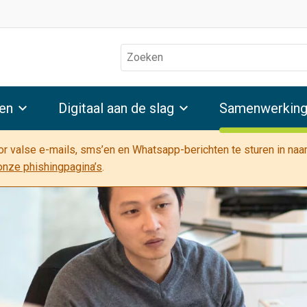
Zoeken
en
Digitaal aan de slag
Samenwerkin
oor valse e-mails, sms’en en Whatsapp-berichten te sturen in na
onze phishingpagina’s
.