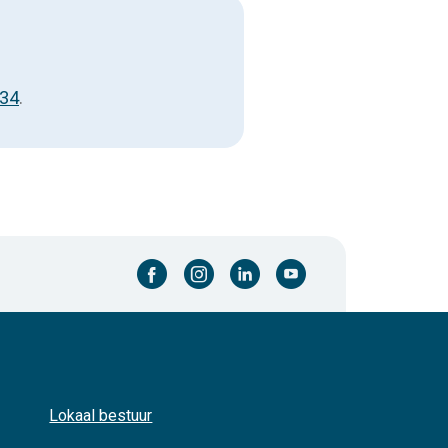
 34
.
facebook-cirkel
instagram-cirkel
linkedin-cirkel
youtube-cirkel
Lokaal bestuur