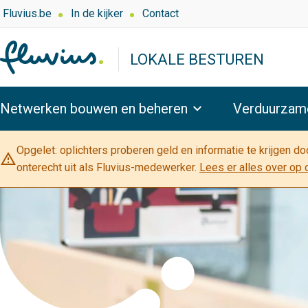
Overslaan
Top
Fluvius.be
In de kijker
Contact
navigation
en
-
naar
LOKALE BESTUREN
Lokaal
de
bestuur
inhoud
Hoofdnavigatie
gaan
Netwerken bouwen en beheren
Verduurzam
Opgelet: oplichters proberen geld en informatie te krijgen d
warning_amber
onterecht uit als Fluvius-medewerker.
Lees er alles over op 