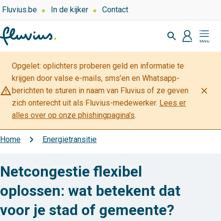
Overslaan
Top
Fluvius.be
In de kijker
Contact
navigation
en
Zoeken
-
naar
profiel
Aanmelde
Lokaal
de
bestuur
inhoud
Opgelet: oplichters proberen geld en informatie te
gaan
krijgen door valse e-mails, sms’en en Whatsapp-
warning_amber
close
berichten te sturen in naam van Fluvius of ze geven
zich onterecht uit als Fluvius-medewerker.
Lees er
alles over op onze phishingpagina’s
.
Home
Energietransitie
Kruimelpad
Netcongestie flexibel
oplossen: wat betekent dat
voor je stad of gemeente?